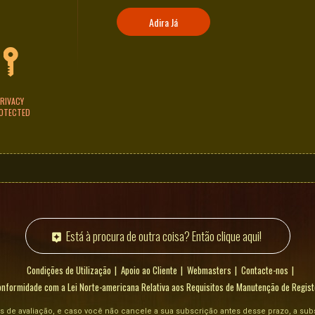
Adira Já
RIVACY
OTECTED
Está à procura de outra coisa? Então clique aqui!
Condições de Utilização
Apoio ao Cliente
Webmasters
Contacte-nos
nformidade com a Lei Norte-americana Relativa aos Requisitos de Manutenção de Regist
s de avaliação, e caso você não cancele a sua subscrição antes desse prazo, a sub