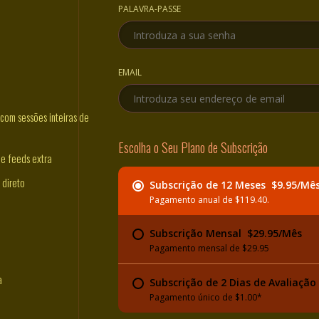
PALAVRA-PASSE
EMAIL
com sessões inteiras de
Escolha o Seu Plano de Subscrição
 e feeds extra
 direto
Subscrição de 12 Meses  $9.95/Mê
Pagamento anual de $119.40.
Subscrição Mensal  $29.95/Mês
Pagamento mensal de $29.95
a
Subscrição de 2 Dias de Avaliação 
Pagamento único de $1.00*