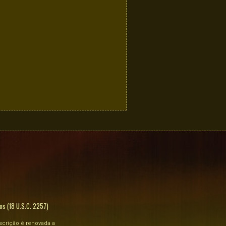
os (18 U.S.C. 2257)
scrição é renovada a